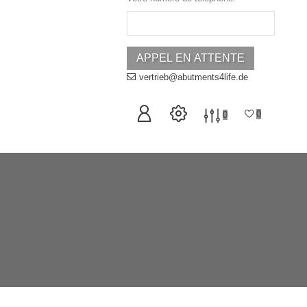
vertrieb@abutments4life.de
0
0