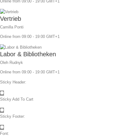
Céramique
Online from 09:00 - 19:00 GMT+1
plus de résidus de ciment
Vertrieb
Angulation
Camilla Ponti
minimiert das Risiko
Online from 09:00 - 19:00 GMT+1
da ein Knochenaufbau meist
vermieden werden kann
Labor & Bibliotheken
Verfügbar in 11° & 22°
Abwinkelung
Oleh Rudnyk
Online from 09:00 - 19:00 GMT+1
Sticky Header:
Sticky Add To Cart
Sticky Footer:
Font: