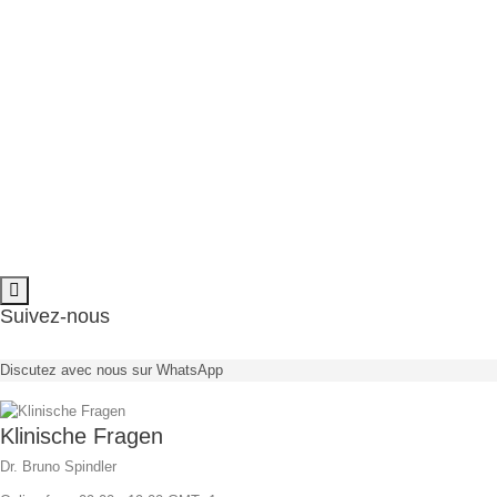
De
Ref
1
2
Angulation
minimiert das Risiko
da ein Knochenaufbau meist
Suivez-nous
vermieden werden kann
Verfügbar in 11° & 22°
Discutez avec nous sur WhatsApp
Abwinkelung
Klinische Fragen
Nouvelle tendance
Céramique à vissage direct
Dr. Bruno Spindler