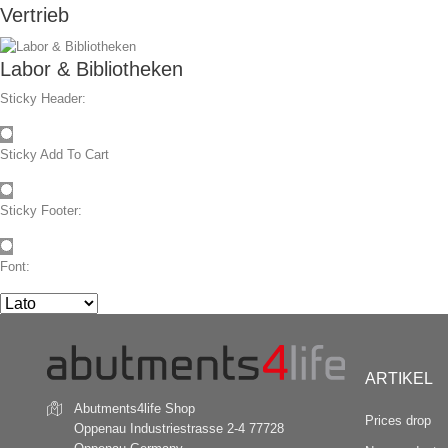
Vertrieb
Labor & Bibliotheken
Sticky Header:
Sticky Add To Cart
Sticky Footer:
Font:
ARTIKEL
Abutments4life Shop
Prices drop
Oppenau
Industriestrasse 2-4
77728