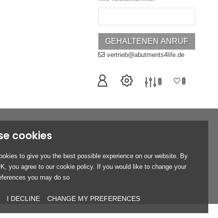
vertrieb@abutments4life.de
0
0
se cookies
okies to give you the best possible experience on our website. By
OK, you agree to our cookie policy. If you would like to change your
eferences you may do so
I DECLINE
CHANGE MY PREFERENCES