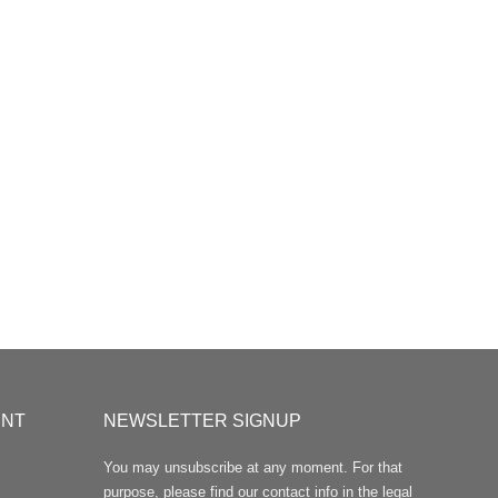
UNT
NEWSLETTER SIGNUP
You may unsubscribe at any moment. For that
purpose, please find our contact info in the legal