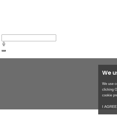
We u
We use co
clicking 
cookie pr
I AGREE