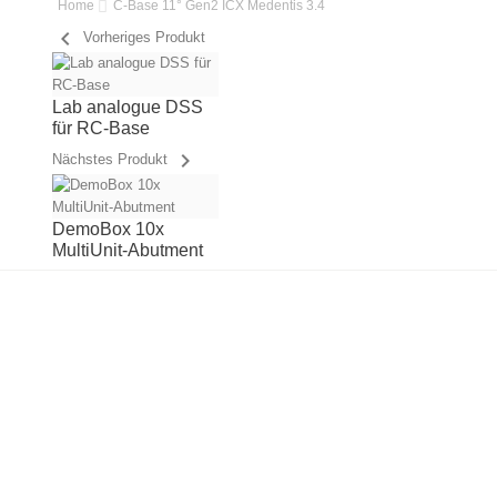
Home
C-Base 11° Gen2 ICX Medentis 3.4
chevron_left
Vorheriges Produkt
Lab analogue DSS
für RC-Base
chevron_right
Nächstes Produkt
DemoBox 10x
MultiUnit-Abutment
OUT-OF-STOCK