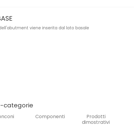
BASE
 dell'abutment viene inserita dal lato basale
o-categorie
nconi
Componenti
Prodotti
dimostrativi