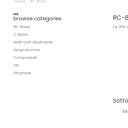
Home
RC-Base
Toggle navigation
RC-
browse categories
La vite
RC-Base
C-Base
Multi-Unit-Abutments
Gingivaformer
Componenti
Viti
Strumenti
KOMPATIBILITÄT
Sott
alle RC-Bases mit Schraube Ø1,8 mm
(3)
Mo
alle RC-MUA´s mit Schraube Ø1,8mm
(1)
Avenir ESA-Shore® (10°taper)
(9)