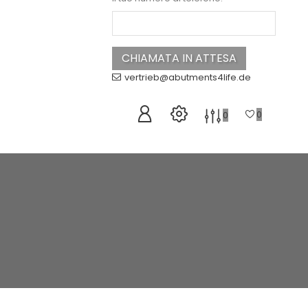
vertrieb@abutments4life.de
0
0