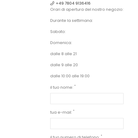
+49 7804 9136416
Orari di apertura del nostro negozio:
Durante la settimana:
Sabato:
Domenica:
dalle 8 alle 21
dalle 9 alle 20
dalle 10:00 alle 19:00
*
il tuo nome:
*
tua e-mail:
*
il tuo numero di telefono: