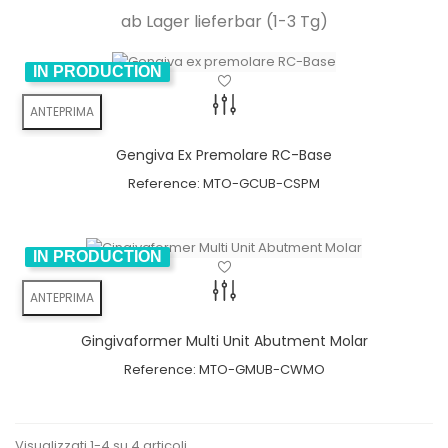
Avvitato direttamente
ceramica
ab Lager lieferbar (1-3 Tg)
Niente più residui di cemento
IN PRODUCTION
ANTEPRIMA
Gengiva Ex Premolare RC-Base
Reference:
MTO-GCUB-CSPM
IN PRODUCTION
ANTEPRIMA
Gingivaformer Multi Unit Abutment Molar
Reference:
MTO-GMUB-CWMO
Visualizzati 1-4 su 4 articoli