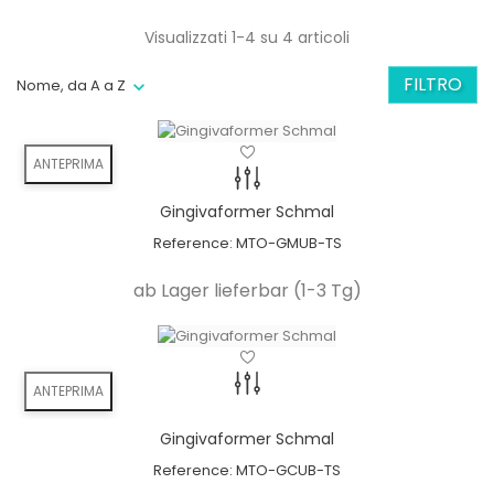
Disponibile in 11° e 22
Visualizzati 1-4 su 4 articoli
Angolazione
FILTRO
Nome, da A a Z
Nuova
Nuova tendenza
Avvitato direttamente
ceramica
ANTEPRIMA
Niente più residui di cemento
Gingivaformer Schmal
Angolazione
Reference:
MTO-GMUB-TS
riduce al minimo il rischio
ab Lager lieferbar (1-3 Tg)
poiché l'aumento dell'osso può di solito
di solito può essere evitato
ANTEPRIMA
Disponibile in 11° e 22
Angolazione
Gingivaformer Schmal
Reference:
MTO-GCUB-TS
Nuova
Nuova tendenza