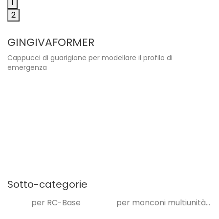
1
2
GINGIVAFORMER
Cappucci di guarigione per modellare il profilo di
emergenza
Angolazione
riduce al minimo il rischio
Sotto-categorie
poiché l'aumento dell'osso può di solito
per RC-Base
per monconi multiunità...
di solito può essere evitato